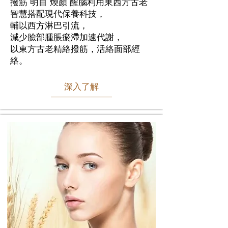
撥筋 明目 煥顏 醒腦利用東西方古老
智慧搭配現代保養科技，
輔以西方淋巴引流，
減少臉部腫脹瘀滯加速代謝，
以東方古老精絡撥筋，活絡面部經
絡。
深入了解