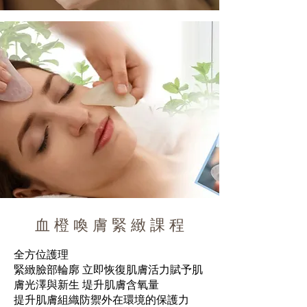
血 橙 喚 膚 緊 緻 課 程
全方位護理
緊緻臉部輪廓 立即恢復肌膚活力賦予肌
膚光澤與新生 堤升肌膚含氧量
提升肌膚組織防禦外在環境的保護力