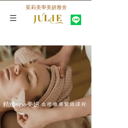
茱莉美學美妍雅舍
​精緻spa美妍
血 橙 喚 膚 緊 緻 課 程