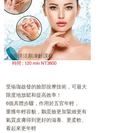
海洋活顏凍齡課程
時間 : 120 min NT3800
受瑜珈啟發的臉部按摩技術，可最大
限度地放鬆和提高效率！
6個具體步驟，作用於五官年輕，
重獲年輕容貌，鵝蛋臉更加緊緻更有
氣質皮膚得到更好的滋養、更柔軟、
看起來更年輕