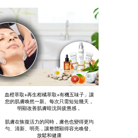
血橙萃取+再生柑橘萃取+有機五味子」讓
您的肌膚喚然一新。每次只需短短幾天，
明顯改善肌膚暗沈與疲憊感，
肌膚在恢復活力的同時，膚色也變得更均
勻、清新、明亮，讓整體顯得容光喚發、
放鬆和健康