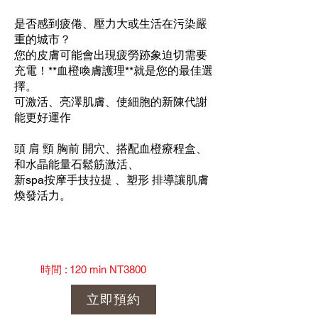
是否感到疲倦、壓力大或生活在污染嚴
重的城市？
您的皮膚可能會出現疲勞跡象迫切需要
充電！**血橙喚膚護理**就是您的最佳選
擇。
可激活、亮澤肌膚、使細胞的新陳代謝
能更好運作
頭 肩 頸 胸前 開穴、搭配血橙療程盒、
和水晶能量石鬆筋激活、
新spa按摩手技拉提 、塑形 排導讓肌膚
煥發活力。
時間 : 120 min NT3800
立即預約